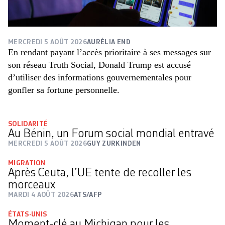
MERCREDI 5 AOÛT 2026
AURÉLIA END
En rendant payant l’accès prioritaire à ses messages sur
son réseau Truth Social, Donald Trump est accusé
d’utiliser des informations gouvernementales pour
gonfler sa fortune personnelle.
SOLIDARITÉ
Au Bénin, un Forum social mondial entravé
MERCREDI 5 AOÛT 2026
GUY ZURKINDEN
MIGRATION
Après Ceuta, l’UE tente de recoller les
morceaux
MARDI 4 AOÛT 2026
ATS/AFP
ÉTATS-UNIS
Moment-clé au Michigan pour les