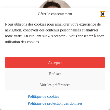
Gérer le consentement
Nous utilisons des cookies pour améliorer votre expérience de
navigation, concevoir des contenus personnalisés et analyser
notre trafic. En cliquant sur « Accepter », vous consentez à notre
MATHIEU MENGHINI
CHRONIQUES AVENTINES
utilisation des cookies.
Traduire l’universel?
Critique de la raison décoloniale, ouvrage collectif
(L’Echappée, 2024); Marx Narodnik de Michael Löwy et
Accepter
Paul Guillibert (L’Echappée, 2025); Penser
l’émancipation, autrement de Romaric...
Refuser
Voir les préférences
Politique de cookies
Politique de protection des données