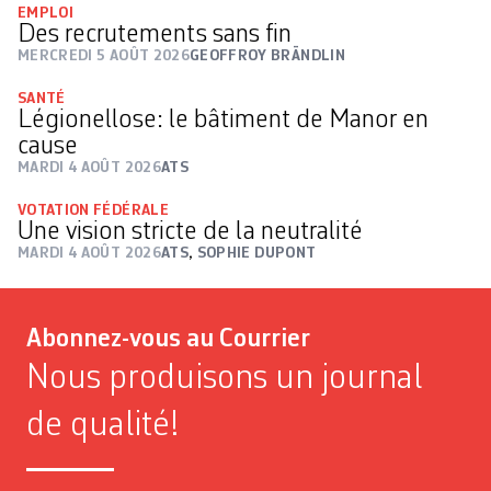
EMPLOI
Des recrutements sans fin
MERCREDI 5 AOÛT 2026
GEOFFROY BRÄNDLIN
SANTÉ
Légionellose: le bâtiment de Manor en
cause
MARDI 4 AOÛT 2026
ATS
VOTATION FÉDÉRALE
Une vision stricte de la neutralité
MARDI 4 AOÛT 2026
ATS
,
SOPHIE DUPONT
Abonnez-vous au Courrier
Nous produisons un journal
de qualité!