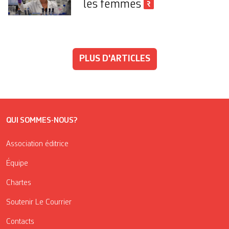
les femmes
PLUS D'ARTICLES
QUI SOMMES-NOUS?
Association éditrice
Équipe
Chartes
Soutenir Le Courrier
Contacts